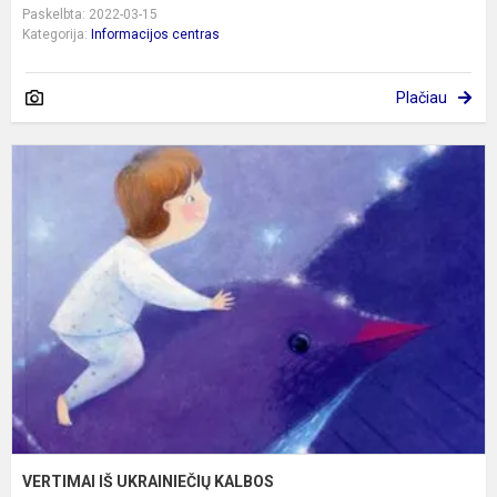
Paskelbta: 2022-03-15
Kategorija:
Informacijos centras
Plačiau
V
I
U
K
VERTIMAI IŠ UKRAINIEČIŲ KALBOS