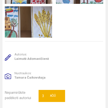
Autorius:
Laimutė Adomavičienė
Nuotraukos:
Tamara Čaikovskaja
Nepamirškite
3
AČIŪ
padėkoti autoriui