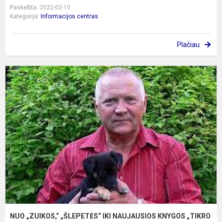
Paskelbta: 2022-02-10
Kategorija:
Informacijos centras
Plačiau
N
„
„
I
N
K
„
V
NUO „ZUIKOS,“ „ŠLEPETĖS“ IKI NAUJAUSIOS KNYGOS „TIKRO