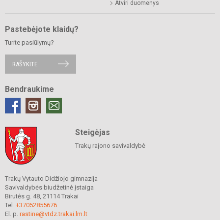
Atviri duomenys
Pastebėjote klaidų?
Turite pasiūlymų?
RAŠYKITE
Bendraukime
Steigėjas
Trakų rajono savivaldybė
Trakų Vytauto Didžiojo gimnazija
Savivaldybės biudžetinė įstaiga
Birutės g. 48, 21114 Trakai
Tel.
+37052855676
El. p.
rastine@vtdz.trakai.lm.lt