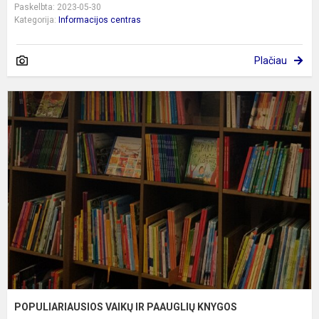
Paskelbta: 2023-05-30
Kategorija:
Informacijos centras
Plačiau
P
V
I
P
K
POPULIARIAUSIOS VAIKŲ IR PAAUGLIŲ KNYGOS