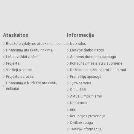
Ataskaitos
Informacija
Biudžeto vykdymo ataskaitų rinkiniai
Nuorodos
Finansinių ataskaitų rinkiniai
Laisvos darbo vietos
Lėšos veiklai viešinti
Asmens duomenų apsauga
Projektai
Konsultavimasis su visuomene
Viešieji pirkimai
Dažniausiai užduodami klausimai
Projektų sąrašas
Pranešėjų apsauga
Finansinių ir biudžeto ataskaitų
1,2% parama
rinkiniai
Office365
Aktualu mokiniams
Uniformos
nnn
Korupcijos prevencija
Civilinė sauga
Teisinė informacija