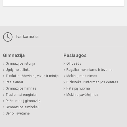
Tvarkaraščiai
Gimnazija
Paslaugos
Gimnazijos istorija
Office365
Ugdymo aplinka
Pagalba mokiniams ir tėvams
Tikslai ir uždaviniai, vizija ir misija
Mokinių maitinimas
Pasiekimai
Biblioteka ir informacijos centras
Gimnazijos himnas
Patalpų nuoma
Tradiciniai renginiai
Mokinių pavėžėjimas
Priėmimas į gimnaziją
Gimnazijos simboliai
Senoji svetainė