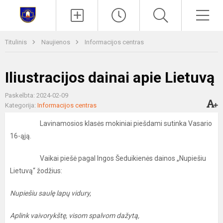
Paieška
Men
Titulinis
Naujienos
Informacijos centras
Iliustracijos dainai apie Lietuvą
Paskelbta: 2024-02-09
Kategorija:
Informacijos centras
Lavinamosios klasės mokiniai piešdami sutinka Vasario
16-ąją.
Vaikai piešė pagal Ingos Šeduikienės dainos „Nupiešiu
Lietuvą“ žodžius:
Nupiešiu saulę lapų vidury,
Aplink vaivorykštę, visom spalvom dažytą,