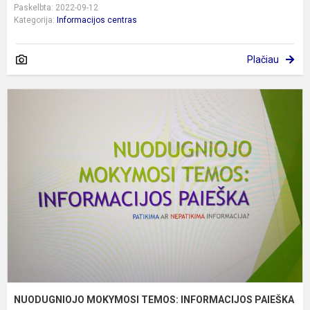
Paskelbta: 2022-09-12
Kategorija:
Informacijos centras
Plačiau
N
M
T
I
P
NUODUGNIOJO MOKYMOSI TEMOS: INFORMACIJOS PAIEŠKA