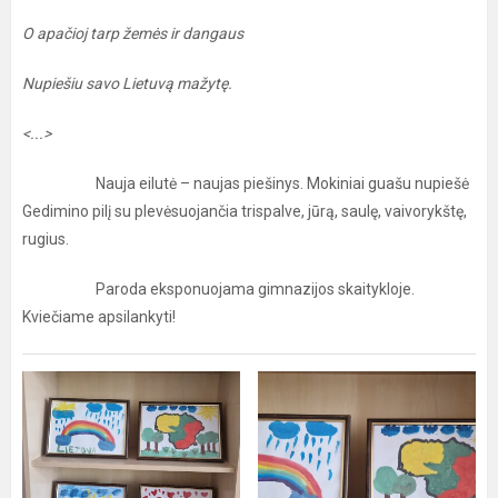
O apačioj tarp žemės ir dangaus
Nupiešiu savo Lietuvą mažytę.
<...>
Nauja eilutė – naujas piešinys. Mokiniai guašu nupiešė
Gedimino pilį su plevėsuojančia trispalve, jūrą, saulę, vaivorykštę,
rugius.
Paroda eksponuojama gimnazijos skaitykloje.
Kviečiame apsilankyti!