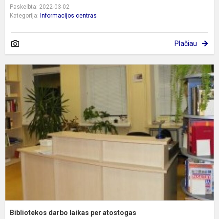
Paskelbta: 2022-03-02
Kategorija:
Informacijos centras
Plačiau
B
d
l
p
a
Bibliotekos darbo laikas per atostogas