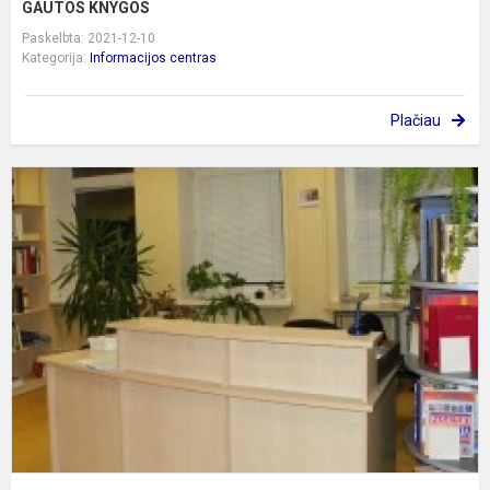
GAUTOS KNYGOS
Paskelbta: 2021-12-10
Kategorija:
Informacijos centras
Plačiau
K
K
P