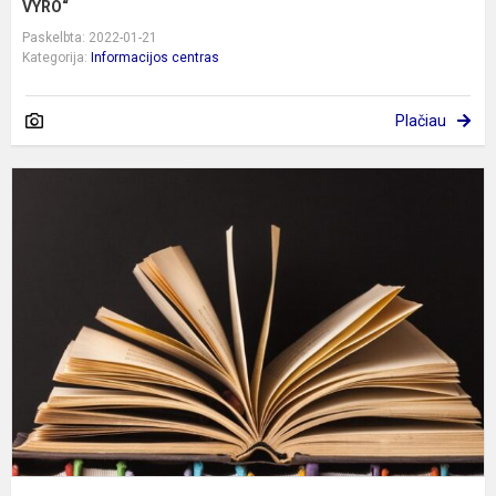
VYRO“
Paskelbta: 2022-01-21
Kategorija:
Informacijos centras
Plačiau
G
K