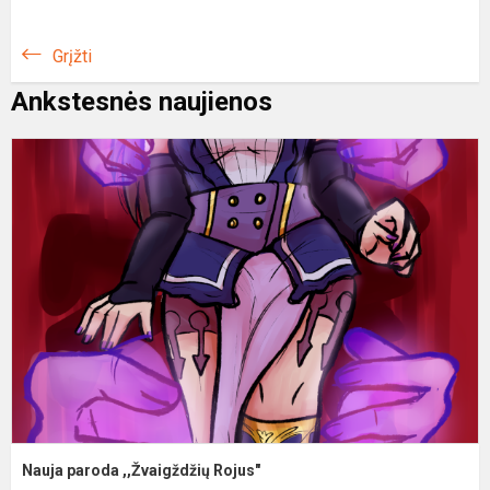
Grįžti
Ankstesnės naujienos
N
p
,
R
Nauja paroda ,,Žvaigždžių Rojus"