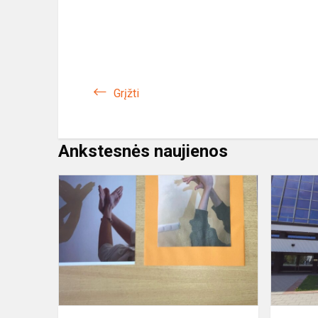
Grįžti
Ankstesnės naujienos
,,Šešėlių
teatras“