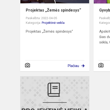
Projektas „Žemės spindesys“
Gyvyb
Paskelbta: 2022-04-05
Paskelb
Kategorija:
Projektinė veikla
Kategor
Projektas „Žemės spindesys“
Apskri
šias d
sėkla, 
Plačiau
CLIL4STEA
mokymai
Florencijoje