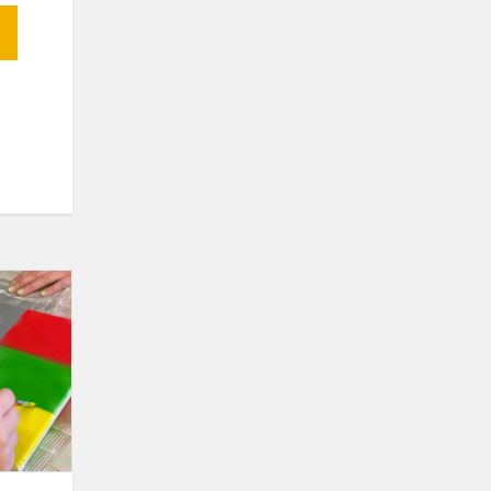
Trakų
Vytauto
Didžiojo
gimnazija
ir
Vokietijos
Dr.-
Carl-