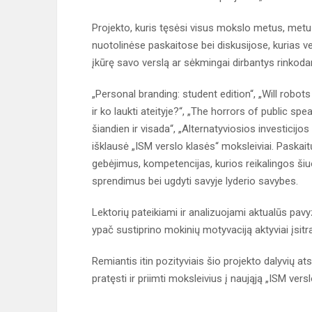
Projekto, kuris tęsėsi visus mokslo metus, metu m
nuotolinėse paskaitose bei diskusijose, kurias ve
įkūrę savo verslą ar sėkmingai dirbantys rinkoda
„Personal branding: student edition“, „Will robot
ir ko laukti ateityje?“, „The horrors of public spe
šiandien ir visada“, „Alternatyviosios investicijos
išklausė „ISM verslo klasės“ moksleiviai. Paskai
gebėjimus, kompetencijas, kurios reikalingos šiu
sprendimus bei ugdyti savyje lyderio savybes.
Lektorių pateikiami ir analizuojami aktualūs pavyz
ypač sustiprino mokinių motyvaciją aktyviai įsitr
Remiantis itin pozityviais šio projekto dalyvių a
pratęsti ir priimti moksleivius į naująją „ISM versl