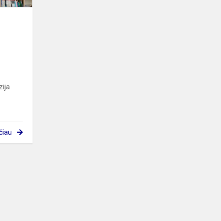
zija
čiau