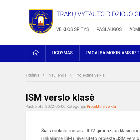
TRAKŲ VYTAUTO DIDŽIOJO G
VEIKLOS SRITYS
PASLAUGOS
ADMI
PRADŽIA
UGDYMAS
PAGALBA MOKINIAMS IR 
Titulinis
Naujienos
Projektinė veikla
ISM verslo klasė
Paskelbta: 2022-06-06
Kategorija:
Projektinė veikla
Šiais mokslo metais III-IV gimnazijos klasių mo
unikaliame ISM universiteto projekte „ISM verslo 