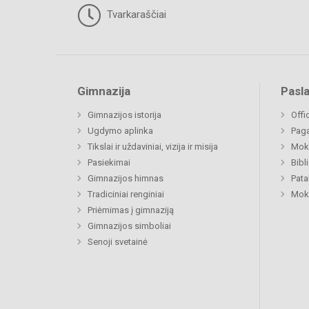
Tvarkaraščiai
Gimnazija
Pasl
Gimnazijos istorija
Offi
Ugdymo aplinka
Paga
Tikslai ir uždaviniai, vizija ir misija
Moki
Pasiekimai
Bibl
Gimnazijos himnas
Pat
Tradiciniai renginiai
Moki
Priėmimas į gimnaziją
Gimnazijos simboliai
Senoji svetainė