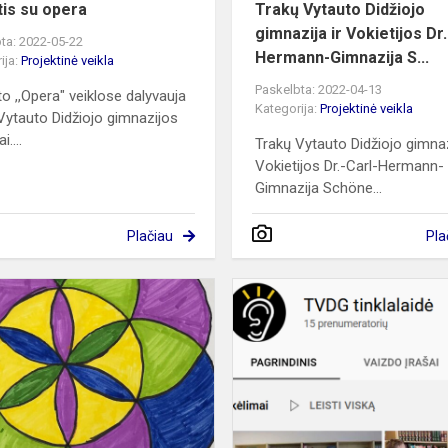
tis su opera
Trakų Vytauto Didžiojo
gimnazija ir Vokietijos Dr.
ta: 2022-05-22
Hermann-Gimnazija S...
ija:
Projektinė veikla
Paskelbta: 2022-04-13
to ,,Opera" veiklose dalyvauja
Kategorija:
Projektinė veikla
Vytauto Didžiojo gimnazijos
i....
Trakų Vytauto Didžiojo gimnaz
Vokietijos Dr.-Carl-Hermann-
Gimnazija Schöne...
Plačiau
Pla
Gyvybės
gėlė