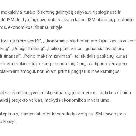
oksleiviai turėjo išskirtinę galimybę dalyvauti tiesioginėse ir
dė ISM dėstytojai, savo srities ekspertai bei ISM alumnai, po studijų
ros, ekonomikos, finansų srityje.
s free us from work?“, „Ekonominiai skirtumai tarp šalių: kas juos lem
aking“, „Design thinking“, „Laiko planavimas- geriausia investicija
 ir finansai“, „Pelno maksimizavimas“- tai tik dalis paskaitų, kurias
tų metu mokiniai įgijo daug ekonominių žinių, sustiprino verslumo
olaikiniam žmogui, norinčiam priimti pagrįstus ir veiksmingus
džiai iš realių gyvenimiškų situacijų, jų asmeninės patirties sklaida
aukti į projekto veiklas, mokytis ekonomikos ir verslumo.
tsiliepimais, tikimės kitąmet bendradarbiavimą su ISM universitetu
o klasę“.