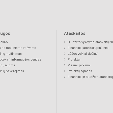
augos
Ataskaitos
ce365
Biudžeto vykdymo ataskaitų rin
lba mokiniams ir tėvams
Finansinių ataskaitų rinkiniai
nių maitinimas
Lėšos veiklai viešinti
ioteka ir informacijos centras
Projektai
alpų nuoma
Viešieji pirkimai
nių pavėžėjimas
Projektų sąrašas
Finansinių ir biudžeto ataskaitų 