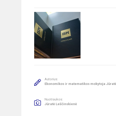
Autorius:
Ekonomikos ir matematikos mokytoja Jūratė
Nuotraukos:
Jūratė Leščinskienė