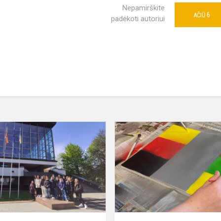
Nepamirškite
6
AČIŪ
padėkoti autoriui
Pažintis
su
opera