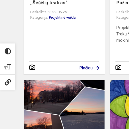
,,Šešėlių teatras“
Pažin
Paskelbta: 2022-05-25
Paskelb
Kategorija:
Projektinė veikla
Kategor
Projek
Trakų 
mokinia
Plačiau
Projektas
„Žemės
spindesys“