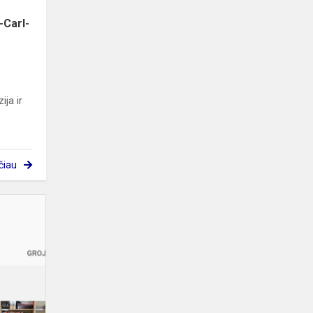
Her...
-Carl-
ija ir
čiau
Projektas
„Sportuok,
komunikuok,
filmuok
ir
motyvuok
kitus!...