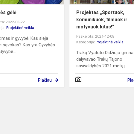
ės gėlė
Projektas „Sportuok,
komunikuok, filmuok ir
ta: 2022-03-22
motyvuok kitus!“
ija:
Projektinė veikla
Paskelbta: 2021-12-08
timas ir gyvybė. Kas sieja
Kategorija:
Projektinė veikla
vi sąvokas? Kas yra Gyvybės
Gyvybė...
Trakų Vyatuto Didžiojo gimna
dalyvavao Trakų Tajono
savivaldybės 2021 metų j...
Plačiau
Pla
M