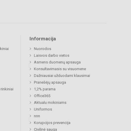
Informacija
kiniai
Nuorodos
Laisvos darbo vietos
Asmens duomenų apsauga
Konsultavimasis su visuomene
Dažniausiai užduodami klausimai
Pranešėjų apsauga
rinkiniai
1,2% parama
Office365
Aktualu mokiniams
Uniformos
nnn
Korupcijos prevencija
Civilinė sauga