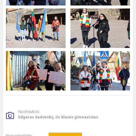
Nuotraukos:
Edgaras Sadovskij, IIc klasės gimnazistas