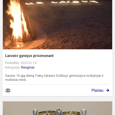
Laisvės gynėjus prisimenant
Paskelbta: 2022-01-14
Kategorija:
Renginiai
Sausio 13-ąją dieną Trakų Vytauto Didžiojo gimnazijos mokytojai ir
mokiniai minė...
Plačiau
S
1