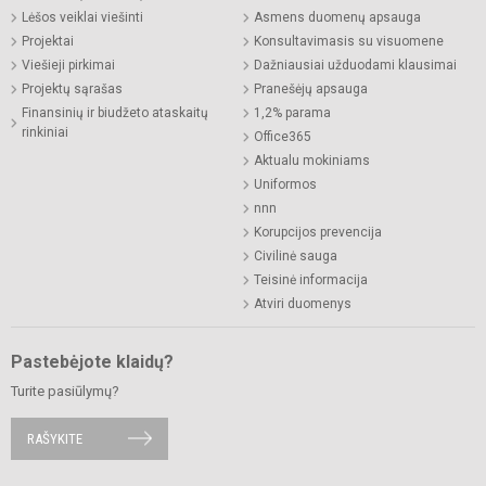
Lėšos veiklai viešinti
Asmens duomenų apsauga
Projektai
Konsultavimasis su visuomene
Viešieji pirkimai
Dažniausiai užduodami klausimai
Projektų sąrašas
Pranešėjų apsauga
Finansinių ir biudžeto ataskaitų
1,2% parama
rinkiniai
Office365
Aktualu mokiniams
Uniformos
nnn
Korupcijos prevencija
Civilinė sauga
Teisinė informacija
Atviri duomenys
Pastebėjote klaidų?
Turite pasiūlymų?
RAŠYKITE