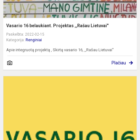
Vasario 16 belaukiant. Projektas ,,Rašau Lietuvai"
Paskelbta: 2022-02-15
Kategorija:
Renginiai
Apie integruotą projektą , Skirtą vasario 16, ,,Rašau Lietuvai"
Plačiau
S
m
L