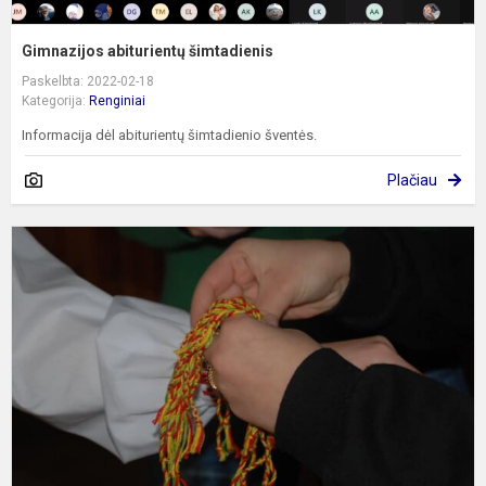
Gimnazijos abiturientų šimtadienis
Paskelbta: 2022-02-18
Kategorija:
Renginiai
Informacija dėl abiturientų šimtadienio šventės.
Plačiau
K
M
t
p
2
m