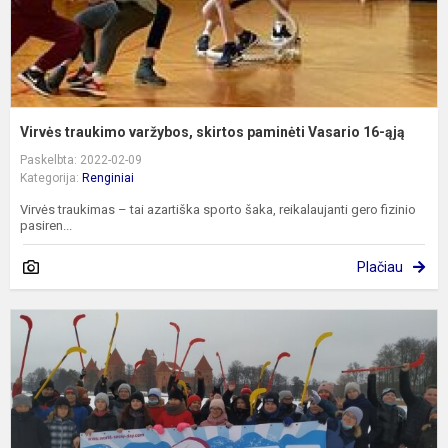
ą
Virvės traukimo varžybos, skirtos paminėti Vasario 16-ąją
Paskelbta: 2022-02-09
Kategorija:
Renginiai
Virvės traukimas – tai azartiška sporto šaka, reikalaujanti gero fizinio
pasiren...
Plačiau
S
2
d
m
g
p