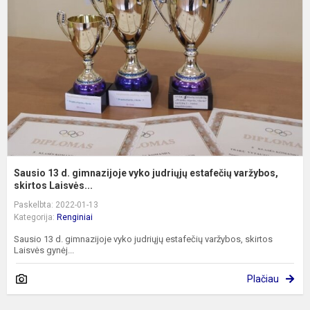
d
g
v
j
e
v
Sausio 13 d. gimnazijoje vyko judriųjų estafečių varžybos,
skirtos Laisvės...
Paskelbta: 2022-01-13
Kategorija:
Renginiai
Sausio 13 d. gimnazijoje vyko judriųjų estafečių varžybos, skirtos
Laisvės gynėj...
Plačiau