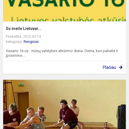
Su meile Lietuvai...
Paskelbta: 2022-02-14
Kategorija:
Renginiai
Vasario 16-oji - mūsų valstybės atkūrimo diena. Diena, kuri pakeitė ir
įprasmino...
Plačiau
V
t
v
s
p
V
1