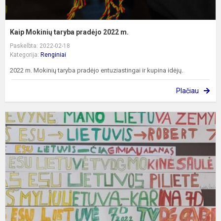
Kaip Mokinių taryba pradėjo 2022 m.
Paskelbta: 2022-02-18
Kategorija:
Renginiai
2022 m. Mokinių taryba pradėjo entuziastingai ir kupina idėjų.
Plačiau
V
1
b
P
,
L