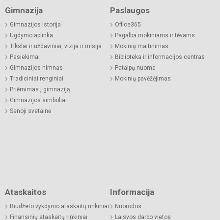
Gimnazija
Paslaugos
Gimnazijos istorija
Office365
Ugdymo aplinka
Pagalba mokiniams ir tėvams
Tikslai ir uždaviniai, vizija ir misija
Mokinių maitinimas
Pasiekimai
Biblioteka ir informacijos centras
Gimnazijos himnas
Patalpų nuoma
Tradiciniai renginiai
Mokinių pavėžėjimas
Priėmimas į gimnaziją
Gimnazijos simboliai
Senoji svetainė
Ataskaitos
Informacija
Biudžeto vykdymo ataskaitų rinkiniai
Nuorodos
Finansinių ataskaitų rinkiniai
Laisvos darbo vietos