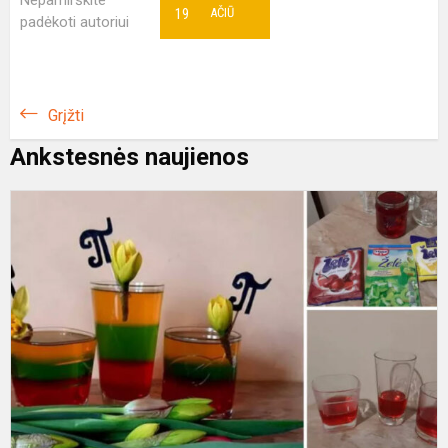
Nepamirškite
19
AČIŪ
padėkoti autoriui
Grįžti
Ankstesnės naujienos
P
d
g