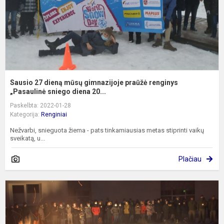
r
„
Sausio 27 dieną mūsų gimnazijoje praūžė renginys
„Pasaulinė sniego diena 20...
Paskelbta: 2022-01-28
Kategorija:
Renginiai
Nežvarbi, snieguota žiema - pats tinkamiausias metas stiprinti vaikų
sveikatą, u...
Plačiau
L
g
p