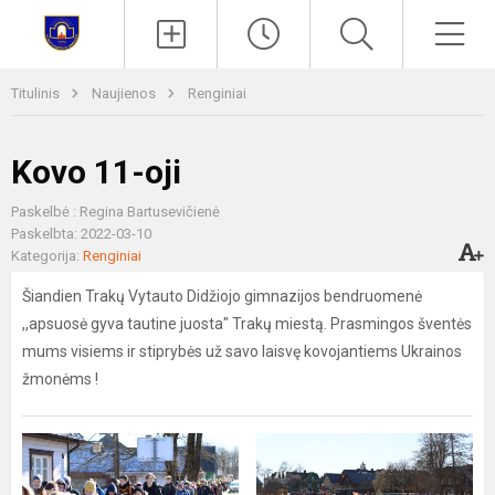
Paieška
Men
Titulinis
Naujienos
Renginiai
Kovo 11-oji
Paskelbė : Regina Bartusevičienė
Paskelbta: 2022-03-10
Kategorija:
Renginiai
Šiandien Trakų Vytauto Didžiojo gimnazijos bendruomenė
,,apsuosė gyva tautine juosta" Trakų miestą. Prasmingos šventės
mums visiems ir stiprybės už savo laisvę kovojantiems Ukrainos
žmonėms !