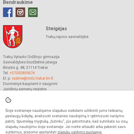
Bendraukime
Steigėjas
Trakų rajono savivaldybė
Trakų Vytauto Didžiojo gimnazija
Savivaldybės biudžetinė įstaiga
Birutės g. 48, 21114 Trakai
Tel.
+37052855676
El. p.
rastine@vtdz.trakai.lm.lt
Duomenys kaupiami ir saugomi
Juridinių asmenų registre
Įmonės kodas 190667368
Šioje svetainėje naudojame slapukus siekdami užtikrinti jums teikiamų
© 2021. Trakų Vytauto Didžiojo gimnazija. Visos teisės saugomos.
paslaugų kokybę, analizuoti svetainės naudojimą ir optimizuoti naršymo
Kopijuoti turinį be raštiško gimnazijos sutikimo griežtai draudžiama.
patirtį. Spustelėję mygtuką „Sutinku“, jūs patvirtinate, kad sutinkate su visų
slapukų naudojimu šioje svetainėje. Jei norite atšaukti arba pakeisti savo
Prieinamumo paraiška
Slapukų valdymas
sutikimus, prašome apsilankyti
slapukų valdymo puslapyje
.