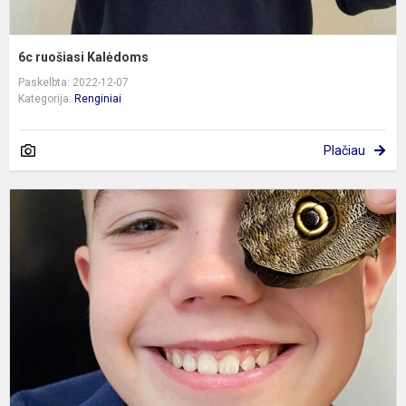
6c ruošiasi Kalėdoms
Paskelbta: 2022-12-07
Kategorija:
Renginiai
Plačiau
V
p
į