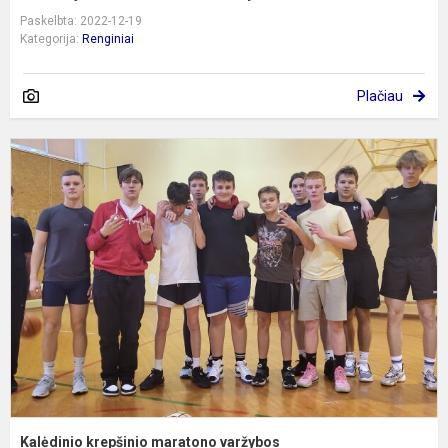
Paskelbta: 2022-12-19
Kategorija:
Renginiai
Plačiau
K
k
m
v
Kalėdinio krepšinio maratono varžybos