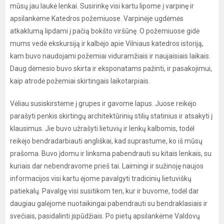
mūsų jau laukė lenkai. Susirinkę visi kartu lipome į varpinę ir
apsilankėme Katedros požemiuose. Varpinėje ugdėmės
atkaklumą lipdami į pačią bokšto viršūnę. O požemiuose gidė
mums vedė ekskursiją ir kalbėjo apie Vilniaus katedros istoriją,
kam buvo naudojami požemiai viduramžiais ir naujaisiais laikais.
Daug dėmesio buvo skirta ir eksponatams pažinti, ir pasakojimui,
kaip atrodė požemiai skirtingais laikotarpiais.
Vėliau susiskirstėme į grupes ir gavome lapus. Juose reikėjo
parašyti penkis skirtingų architektūrinių stilių statinius ir atsakyti į
klausimus. Jie buvo užrašyti lietuvių ir lenkų kalbomis, todėl
reikėjo bendradarbiauti angliškai, kad suprastume, ko iš mūsų
prašoma. Buvo įdomu ir linksma pabendrauti su kitais lenkais, su
kuriais dar nebendravome prieš tai. Laimingi ir sužinoję naujos
informacijos visi kartu ėjome pavalgyti tradicinių lietuviškų
patiekalų. Pavalgę visi susitikom ten, kur ir buvome, todėl dar
daugiau galėjome nuotaikingai pabendrauti su bendraklasiais ir
svečiais, pasidalinti įspūdžiais. Po pietų apsilankėme Valdovų