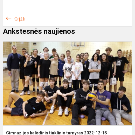
Grįžti
Ankstesnės naujienos
G
k
t
t
2
1
1
Gimnazijos kalėdinis tinklinio turnyras 2022-12-15