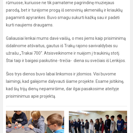
rūmuose, kuriuose ne tik pamatėme pagrindinę muziejaus
parodą, bet ir turėjome progą iš senovinių akmenėlių ir kriauklių
pagaminti apyrankes. Buvo smagu sukurti kažką sau ir padėti
kurti naujiems draugams.
Galiausiai lenkai mums davė vaišių, o mes jiems kaip prisiminimą
išdalinome atšvaitus, gautus iš Trakų rajono savivaldybės su
užrašu „Trakai 700“. Atsisveikinome ir nuėjom į traukinių stotį.
Štai taip ir baigėsi paskutinė -trečia- diena su svečiais iš Lenkijos.
Šios trys dienos buvo labai linksmos ir įdomios. Visi buvome
laimingi, kad galėjome dalyvauti šiame projekte. Esame įsitikinę,
kad šių trijų dienų nepamiršime, dar ilgai pasakosime ateityje
prisiminimus apie projektą.