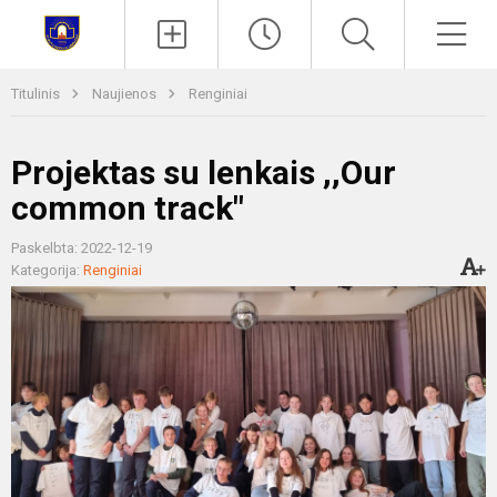
Paieška
Men
Titulinis
Naujienos
Renginiai
Projektas su lenkais ,,Our
common track"
Paskelbta: 2022-12-19
Kategorija:
Renginiai