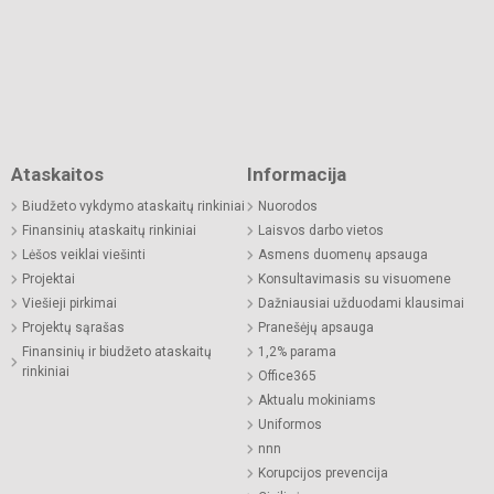
Ataskaitos
Informacija
Biudžeto vykdymo ataskaitų rinkiniai
Nuorodos
Finansinių ataskaitų rinkiniai
Laisvos darbo vietos
Lėšos veiklai viešinti
Asmens duomenų apsauga
Projektai
Konsultavimasis su visuomene
Viešieji pirkimai
Dažniausiai užduodami klausimai
Projektų sąrašas
Pranešėjų apsauga
Finansinių ir biudžeto ataskaitų
1,2% parama
rinkiniai
Office365
Aktualu mokiniams
Uniformos
nnn
Korupcijos prevencija