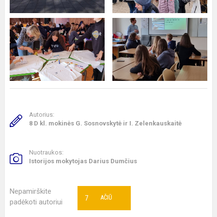
Autorius:
8 D kl. mokinės G. Sosnovskytė ir I. Zelenkauskaitė
Nuotraukos:
Istorijos mokytojas Darius Dumčius
Nepamirškite
7
AČIŪ
padėkoti autoriui