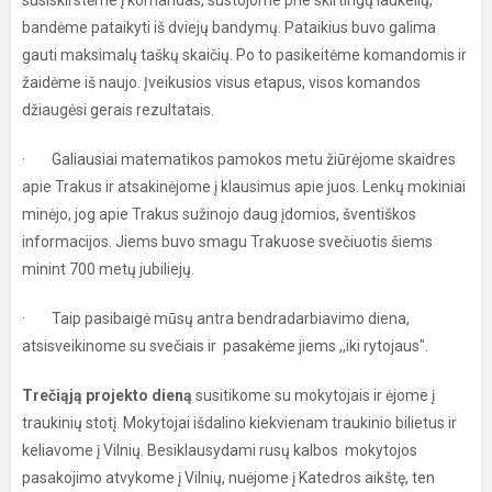
susiskirstėme į komandas, sustojome prie skirtingų laukelių,
bandėme pataikyti iš dviejų bandymų. Pataikius buvo galima
gauti maksimalų taškų skaičių. Po to pasikeitėme komandomis ir
žaidėme iš naujo. Įveikusios visus etapus, visos komandos
džiaugėsi gerais rezultatais.
· Galiausiai matematikos pamokos metu žiūrėjome skaidres
apie Trakus ir atsakinėjome į klausimus apie juos. Lenkų mokiniai
minėjo, jog apie Trakus sužinojo daug įdomios, šventiškos
informacijos. Jiems buvo smagu Trakuose svečiuotis šiems
minint 700 metų jubiliejų.
· Taip pasibaigė mūsų antra bendradarbiavimo diena,
atsisveikinome su svečiais ir pasakėme jiems ,,iki rytojaus".
Trečiąją projekto dieną
susitikome su mokytojais ir ėjome į
traukinių stotį. Mokytojai išdalino kiekvienam traukinio bilietus ir
keliavome į Vilnių. Besiklausydami rusų kalbos mokytojos
pasakojimo atvykome į Vilnių, nuėjome į Katedros aikštę, ten