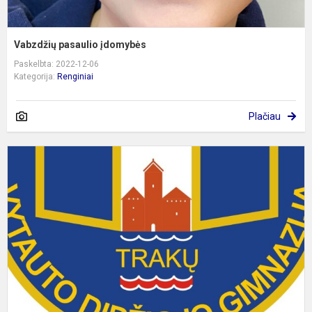
Vabzdžių pasaulio įdomybės
Paskelbta: 2022-12-06
Kategorija:
Renginiai
Plačiau
K
c