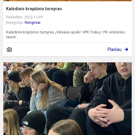
Kalėdinis krepšinio turnyras
Paskelbta: 2022-12-09
Kategorija:
Renginiai
Kalėdinis krepšinio turnyras „Vilniaus apskr. VPK Trakų r. PK viršininko
taurei...
Plačiau
8
k
m
b
ir
b