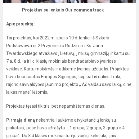
Projektas su lenkais Our common track
Apie projektą:
Tai projektas, kai 2022 m. spalio 10 d. lenkai iš Szkoła
Podstawowa nr 2 Przymierza Rodzin im. Ks. Jana
Twardowskiego atvažiavo į Lietuvą, į mūsų gimnaziją ir kartu su
7 a, 8 d, I a ir I c klasių mokiniais bendradarbiavo įvairiose
veiklose. Kartu mokėmės ir atlikome įvairias užduotis. Projektas
buvo finansuotas Europos Sąjungos, taip pat iš dalies Trakų
rajono savivaldybės jaunimo projekto ,, Aš valdau savo laiką, o ne
laikas mane‘‘ lėšomis.
Projektas tęsėsi tik tris, bet nepamirštamas dienas.
Pirmąją dieną
nekantriai laukėme atvykstančių lenkų su
plakatais, juose buvo užrašyta : ,,1 grupa; 2 grupa; 3 grupa ir 4
grupa’’. Du 8 d klasės mokiniai turėjo vaišių, keksiukų, jais