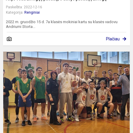
Paskelbta: 2022-12-16
Kategorija:
Renginiai
2022 m. gruodžio 15 d. 7a klasės mokiniai kartu su klasės vadovu
Andriumi Storta...
Plačiau
K
k
t