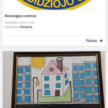
Kinologijos centras
Paskelbta: 2022-12-05
Kategorija:
Renginiai
Plačiau
G
f
v
a