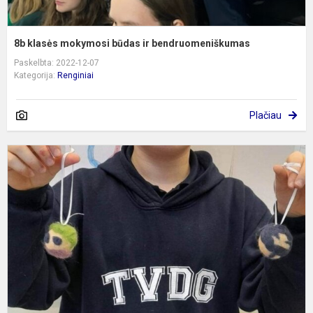
8b klasės mokymosi būdas ir bendruomeniškumas
Paskelbta: 2022-12-07
Kategorija:
Renginiai
Plačiau
6
r
K