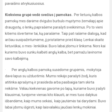
pavaišino atvykusiuosius.
Kiekviena grupė vedė svečius į pamokas.
Per lietuvių kalbos
pamoką mes darėme dvigubo burbulo mąstymo žemėlapį apie
draugystę, o lenkų paprašėme parašyti sveikinimus. Po to vieni
kitiems išvertėme tai, ką parašėme. Taip pat rašėme dialogą, kad
arčiau susipažintumėme, jį pristatėme prieš klasę. Lenkai skaitė
lietuviškai, o mes- lenkiškai. Buvo labai įdomu ir linksma. Nors kai
kuriems buvo sunku kalbėti anglų kalba, bet pamažu lavinome
savo kalbėjimą.
· Per anglų kalbos pamoką susėdome grupėmis, mokytoja
davė lapus su užduotimis. Mums reikėjo parašyti žodį, kuris
atitinka aprašymą ir prasideda arba pasibaigia tam skirta
reikšme. Vėliau kiekvienas gavome po lapą, kuriame buvo įrašyti
klausimai, turėjome vienas kito klausti, ar mes tuos dalykus
išbandėme, kaip mums sekėsi, kaip jautėmės tai darydami. Buvo
labai įdomu išgirsti, kaip laisvalaikiu jaučiasi lenkų mokiniai.