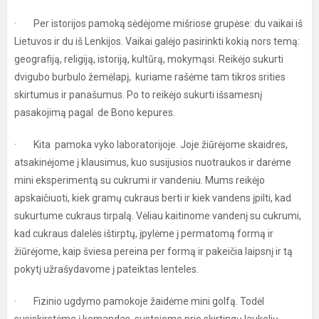
· Per istorijos pamoką sėdėjome mišriose grupėse: du vaikai iš
Lietuvos ir du iš Lenkijos. Vaikai galėjo pasirinkti kokią nors temą:
geografiją, religiją, istoriją, kultūrą, mokymąsi. Reikėjo sukurti
dvigubo burbulo žemėlapį, kuriame rašėme tam tikros srities
skirtumus ir panašumus. Po to reikėjo sukurti išsamesnį
pasakojimą pagal de Bono kepures.
· Kita pamoka vyko laboratorijoje. Joje žiūrėjome skaidres,
atsakinėjome į klausimus, kuo susijusios nuotraukos ir darėme
mini eksperimentą su cukrumi ir vandeniu. Mums reikėjo
apskaičiuoti, kiek gramų cukraus berti ir kiek vandens įpilti, kad
sukurtume cukraus tirpalą. Vėliau kaitinome vandenį su cukrumi,
kad cukraus dalelės ištirptų, įpylėme į permatomą formą ir
žiūrėjome, kaip šviesa pereina per formą ir pakeičia laipsnį ir tą
pokytį užrašydavome į pateiktas lenteles.
· Fizinio ugdymo pamokoje žaidėme mini golfą. Todėl