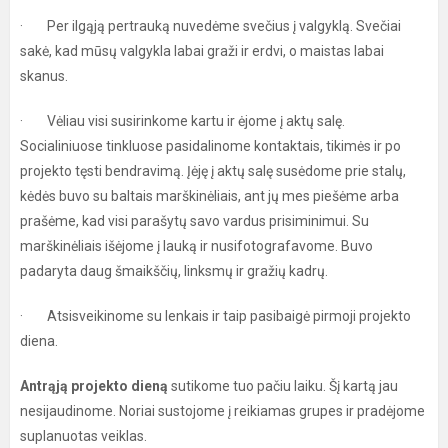
· Per ilgąją pertrauką nuvedėme svečius į valgyklą. Svečiai
sakė, kad mūsų valgykla labai graži ir erdvi, o maistas labai
skanus.
· Vėliau visi susirinkome kartu ir ėjome į aktų salę.
Socialiniuose tinkluose pasidalinome kontaktais, tikimės ir po
projekto tęsti bendravimą. Įėję į aktų salę susėdome prie stalų,
kėdės buvo su baltais marškinėliais, ant jų mes piešėme arba
prašėme, kad visi parašytų savo vardus prisiminimui. Su
marškinėliais išėjome į lauką ir nusifotografavome. Buvo
padaryta daug šmaikščių, linksmų ir gražių kadrų.
· Atsisveikinome su lenkais ir taip pasibaigė pirmoji projekto
diena.
Antrąją projekto dieną
sutikome tuo pačiu laiku. Šį kartą jau
nesijaudinome. Noriai sustojome į reikiamas grupes ir pradėjome
suplanuotas veiklas.