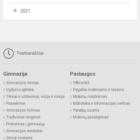
2021
Tvarkaraščiai
Gimnazija
Paslaugos
Gimnazijos istorija
Office365
Ugdymo aplinka
Pagalba mokiniams ir tėvams
Tikslai ir uždaviniai, vizija ir misija
Mokinių maitinimas
Pasiekimai
Biblioteka ir informacijos centras
Gimnazijos himnas
Patalpų nuoma
Tradiciniai renginiai
Mokinių pavėžėjimas
Priėmimas į gimnaziją
Gimnazijos simboliai
Senoji svetainė