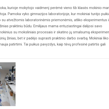
moka, kurioje mokytojo vaidmenį perėmė vieno 6b klasės mokinio m
toja. Pamoka vyko gimnazijos laboratorijoje, kur mokiniai turėjo puiki
irbo su atvežtomis laboratorinėmis priemonėmis, atliko eksperimentus i
žinias praktiniu būdu. Emilijaus mama entuziastingai dalijosi savo
o mokinius su moksliniais procesais ir skatino jų smalsumą eksperime
ių žinias, bet ir padėjo suprasti praktinio darbo svarbą. Mokiniai liko
uja patirtimi. Tai puikus pavyzdys, kaip tėvų profesinė patirtis gali