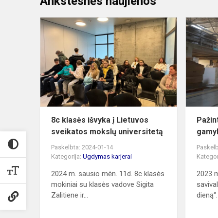
Ankstesnės naujienos
8c
klasės
išvyka
į
Lietuvos
sveikatos
mokslų
universitetą
8c klasės išvyka į Lietuvos
Pažint
sveikatos mokslų universitetą
gamy
Paskelbta: 2024-01-14
Paskelb
Kategorija:
Ugdymas karjerai
Kategor
2024 m. sausio mėn. 11d. 8c klasės
2023 m
mokiniai su klasės vadove Sigita
saviva
Zalitiene ir...
dieną“.