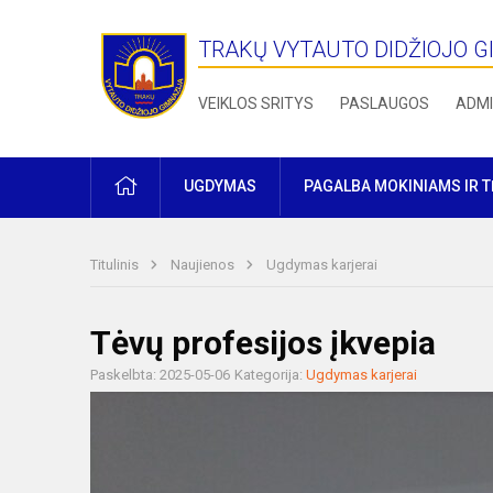
TRAKŲ VYTAUTO DIDŽIOJO G
VEIKLOS SRITYS
PASLAUGOS
ADMI
PRADŽIA
UGDYMAS
PAGALBA MOKINIAMS IR 
Titulinis
Naujienos
Ugdymas karjerai
Tėvų profesijos įkvepia
Paskelbta: 2025-05-06
Kategorija:
Ugdymas karjerai