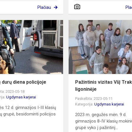
Plačiau
Pla
Atvirų
durų
diena
ms
policijoje
 durų diena policijoje
Pažintinis vizitas VšĮ Tra
ligoninėje
ta: 2023-05-18
ija:
Ugdymas karjerai
Paskelbta: 2023-05-11
Kategorija:
Ugdymas karjerai
s 12 d. gimnazijos I-III klasių
ų grupė, besidominti policijos
2023 m. gegužės mėn. 9 d.
gimnazijos 8-IV klasių mokini
grupė vyko į pažintinį...