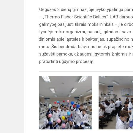
Gegužės 2 dieną gimnazijoje įvyko ypatinga pa
– „Thermo Fisher Scientific Baltics“, UAB darbuo
galimybę pasijusti tikrais mokslininkais – jie d
tyrinėjo mikroorganizmų pasaulį, gilindami savo 
žiniomis apie ląsteles ir bakterijas, supažindin
metu. Šis bendradarbiavimas ne tik praplėtė mokin
sužavėti pamoka, džiaugėsi įgytomis žiniomis ir na
praturtinti ugdymo procesą!