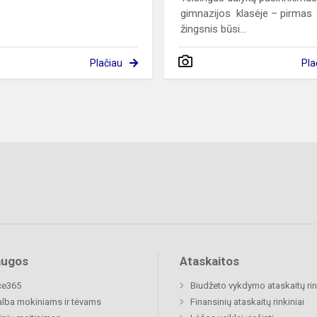
gimnazijos klasėje – pirmas
žingsnis būsi...
Plačiau
Pla
augos
Ataskaitos
ce365
Biudžeto vykdymo ataskaitų rin
lba mokiniams ir tėvams
Finansinių ataskaitų rinkiniai