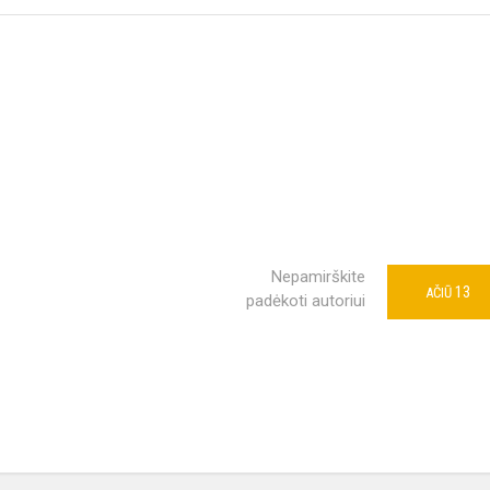
Nepamirškite
13
AČIŪ
padėkoti autoriui