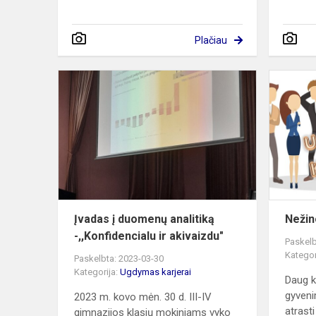
Plačiau
Įvadas
į
duomenų
analitiką
-,,Konfidenc
ir
akivaizdu"
Įvadas į duomenų analitiką
Nežin
-,,Konfidencialu ir akivaizdu"
Paskelb
Kategor
Paskelbta: 2023-03-30
Kategorija:
Ugdymas karjerai
Daug ke
gyveni
2023 m. kovo mėn. 30 d. III-IV
atrasti 
gimnazijos klasių mokiniams vyko