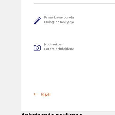
Krinickienė Loreta
Biologijos mokytoja
Nuotraukos:
Loreta Krinickienė
Grįžti