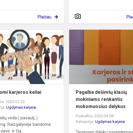
Plačiau
Pla
Nežinomi
karjeros
keliai
ialu
omi karjeros keliai
Pagalba dešimtų klasių
mokiniams renkantis
ta: 2023-01-23
mokomuosius dalykus
ija:
Ugdymas karjerai
Paskelbta: 2022-04-08
lių veda į pasaulį, į
Kategorija:
Ugdymas karjerai
mą. Raizgalynėje bandome
save. Ir čia...
Teisingas dalykų pasirinkimas 