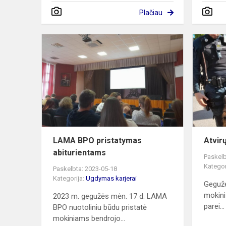
Plačiau
LAMA
BPO
pristatymas
abiturienta
LAMA BPO pristatymas
Atvirų
abiturientams
Paskelb
Kategor
Paskelbta: 2023-05-18
Kategorija:
Ugdymas karjerai
Gegužė
mokini
2023 m. gegužės mėn. 17 d. LAMA
parei...
BPO nuotoliniu būdu pristatė
mokiniams bendrojo...