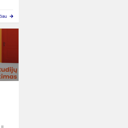
čiau
Pagalba
dešimtų
klasių
mokiniams
renkantis
mokomuosius
daly...
II