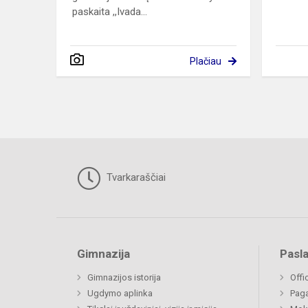
paskaita ,,Ivada...
Plačiau
Tvarkaraščiai
Gimnazija
Pasl
Gimnazijos istorija
Offi
Ugdymo aplinka
Paga