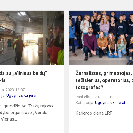
Pažintis
su
„Vilniaus
baldų“
gamykla
is su „Vilniaus baldų“
Žurnalistas, grimuotojas,
kla
režisierius, operatorius, 
fotografas?
ta: 2023-12-07
ija:
Ugdymas karjerai
Paskelbta: 2023-11-10
Kategorija:
Ugdymas karjerai
. gruodžio 6d. Trakų rajono
ldybė organizavo „Verslo
Karjeros diena LRT
 Vienas...