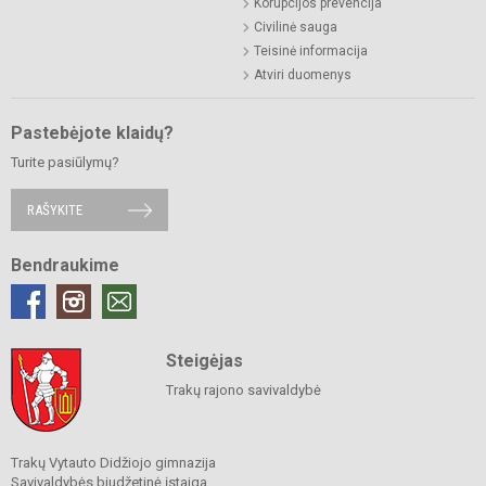
Korupcijos prevencija
Civilinė sauga
Teisinė informacija
Atviri duomenys
Pastebėjote klaidų?
Turite pasiūlymų?
RAŠYKITE
Bendraukime
Steigėjas
Trakų rajono savivaldybė
Trakų Vytauto Didžiojo gimnazija
Savivaldybės biudžetinė įstaiga