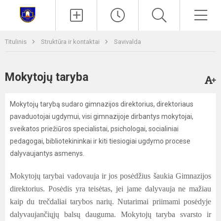
Paieška
Men
Titulinis
Struktūra ir kontaktai
Savivalda
Mokytojų taryba
Mokytojų tarybą sudaro gimnazijos direktorius, direktoriaus
pavaduotojai ugdymui, visi gimnazijoje dirbantys mokytojai,
sveikatos priežiūros specialistai, psichologai, socialiniai
pedagogai, bibliotekininkai ir kiti tiesiogiai ugdymo procese
dalyvaujantys asmenys.
Mokytojų tarybai vadovauja ir jos posėdžius šaukia Gimnazijos
direktorius. Posėdis yra
teisėtas, jei jame dalyvauja ne mažiau
kaip du trečdaliai tarybos narių. Nutarimai priimami posėdyje
dalyvaujančiųjų balsų dauguma. Mokytojų taryba svarsto ir