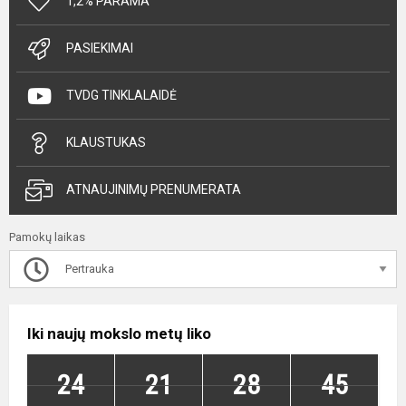
1,2% PARAMA
PASIEKIMAI
TVDG TINKLALAIDĖ
KLAUSTUKAS
ATNAUJINIMŲ PRENUMERATA
Pamokų laikas
Pertrauka
Iki naujų mokslo metų liko
24
21
28
45