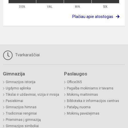
DIEN.
VAL.
MIN.
SEK.
Plačiau apie atostogas
Tvarkaraščiai
Gimnazija
Paslaugos
Gimnazijos istorija
Office365
Ugdymo aplinka
Pagalba mokiniams ir tėvams
Tikslai ir uždaviniai, vizija ir misija
Mokinių maitinimas
Pasiekimai
Biblioteka ir informacijos centras
Gimnazijos himnas
Patalpų nuoma
Tradiciniai renginiai
Mokinių pavėžėjimas
Priėmimas į gimnaziją
Gimnazijos simboliai