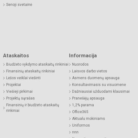
Senoji svetainė
Ataskaitos
Informacija
Biudžeto vykdymo ataskaitų rinkiniai
Nuorodos
Finansinių ataskaitų rinkiniai
Laisvos darbo vietos
Lėšos veiklai viešinti
Asmens duomenų apsauga
Projektai
Konsultavimasis su visuomene
Viešieji pirkimai
Dažniausiai užduodami klausimai
Projektų sąrašas
Pranešėjų apsauga
Finansinių ir biudžeto ataskaitų
1,2% parama
rinkiniai
Office365
Aktualu mokiniams
Uniformos
nnn