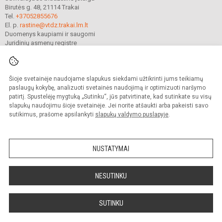
Birutės g. 48, 21114 Trakai
Tel.
+37052855676
El. p.
rastine@vtdz.trakai.lm.lt
Duomenys kaupiami ir saugomi
Juridinių asmenų registre
Įmonės kodas 190667368
Šioje svetainėje naudojame slapukus siekdami užtikrinti jums teikiamų
© 2021. Trakų Vytauto Didžiojo gimnazija. Visos teisės saugomos.
paslaugų kokybę, analizuoti svetainės naudojimą ir optimizuoti naršymo
Kopijuoti turinį be raštiško gimnazijos sutikimo griežtai draudžiama.
patirtį. Spustelėję mygtuką „Sutinku“, jūs patvirtinate, kad sutinkate su visų
slapukų naudojimu šioje svetainėje. Jei norite atšaukti arba pakeisti savo
Prieinamumo paraiška
Slapukų valdymas
sutikimus, prašome apsilankyti
slapukų valdymo puslapyje
.
Mes kuriame mokykloms
SVETAINESMOKYKLOMS.LT
NUSTATYMAI
NESUTINKU
SUTINKU