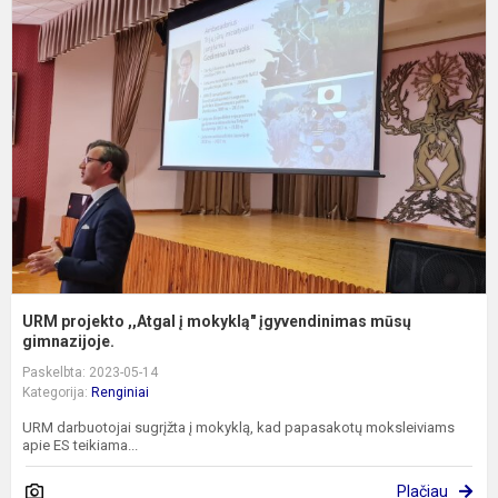
p
,
į
m
į
m
g
URM projekto ,,Atgal į mokyklą" įgyvendinimas mūsų
gimnazijoje.
Paskelbta: 2023-05-14
Kategorija:
Renginiai
URM darbuotojai sugrįžta į mokyklą, kad papasakotų moksleiviams
apie ES teikiama...
Plačiau