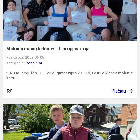
Mokinių mainų kelionės į Lenkiją istorija
Paskelbta: 2023-06-05
Kategorija:
Renginiai
2023 m. gegužės 15 – 23 d. gimnazijos 7 a, 8 d, I a ir I c klasės mokiniai
kartu...
Plačiau
„
s
a
ir
s