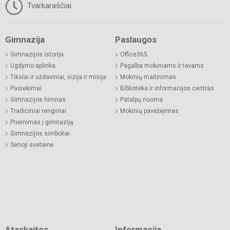
Tvarkaraščiai
Gimnazija
Paslaugos
Gimnazijos istorija
Office365
Ugdymo aplinka
Pagalba mokiniams ir tėvams
Tikslai ir uždaviniai, vizija ir misija
Mokinių maitinimas
Pasiekimai
Biblioteka ir informacijos centras
Gimnazijos himnas
Patalpų nuoma
Tradiciniai renginiai
Mokinių pavėžėjimas
Priėmimas į gimnaziją
Gimnazijos simboliai
Senoji svetainė
Ataskaitos
Informacija