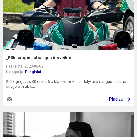
„Būk saugus, atsargus ir sveikas
Paskelbta: 2023-06-02
Kategorija:
Renginiai
2023 gegužės 30 dieną 5 b klasės mokiniai dalyvavo saugaus eismo
akcijoje „Būk s...
Plačiau
K
į
s