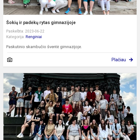
Šokių ir padėkų rytas gimnazijoje
Paskelbta: 2023-06-22
Kategorija:
Renginiai
Paskutinio skambučio šventė gimnazijoje.
Plačiau
S
p
t
v
ž