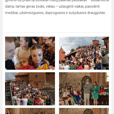
gyvenimui prasmę suteikia mūsų paliktas pėdsakas – sudainuota
daina, tartas geras žodis, vėliau – užauginti vaikai, pasodinti
medžiai, užsimezgusios, išsprogusios ir sužydusios draugystės.