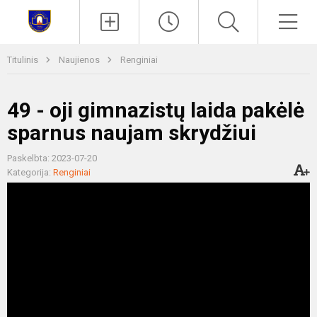
Paieška
Men
Titulinis
Naujienos
Renginiai
49 - oji gimnazistų laida pakėlė
sparnus naujam skrydžiui
Paskelbta: 2023-07-20
Kategorija:
Renginiai