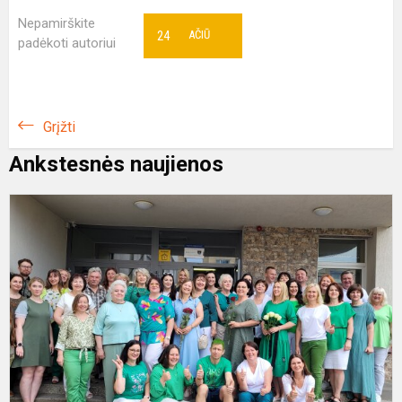
Nepamirškite
24
AČIŪ
padėkoti autoriui
Grįžti
Ankstesnės naujienos
Š
ir
p
r
g