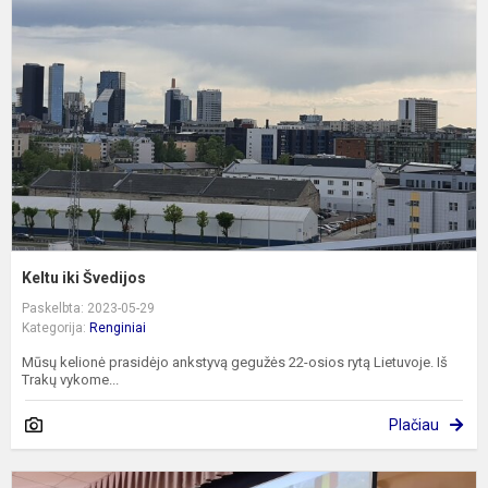
Š
Keltu iki Švedijos
Paskelbta: 2023-05-29
Kategorija:
Renginiai
Mūsų kelionė prasidėjo ankstyvą gegužės 22-osios rytą Lietuvoje. Iš
Trakų vykome...
Plačiau