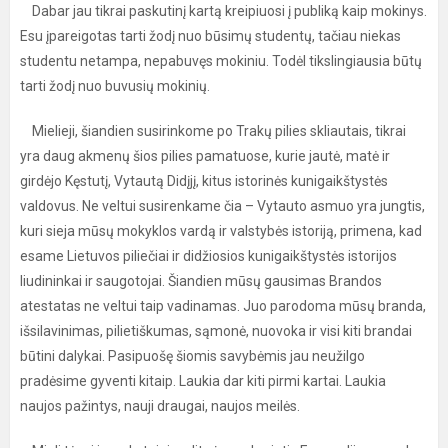
Dabar jau tikrai paskutinį kartą kreipiuosi į publiką kaip mokinys.
Esu įpareigotas tarti žodį nuo būsimų studentų, tačiau niekas
studentu netampa, nepabuvęs mokiniu. Todėl tikslingiausia būtų
tarti žodį nuo buvusių mokinių.
Mielieji, šiandien susirinkome po Trakų pilies skliautais, tikrai
yra daug akmenų šios pilies pamatuose, kurie jautė, matė ir
girdėjo Kęstutį, Vytautą Didįjį, kitus istorinės kunigaikštystės
valdovus. Ne veltui susirenkame čia – Vytauto asmuo yra jungtis,
kuri sieja mūsų mokyklos vardą ir valstybės istoriją, primena, kad
esame Lietuvos piliečiai ir didžiosios kunigaikštystės istorijos
liudininkai ir saugotojai. Šiandien mūsų gausimas Brandos
atestatas ne veltui taip vadinamas. Juo parodoma mūsų branda,
išsilavinimas, pilietiškumas, sąmonė, nuovoka ir visi kiti brandai
būtini dalykai. Pasipuošę šiomis savybėmis jau neužilgo
pradėsime gyventi kitaip. Laukia dar kiti pirmi kartai. Laukia
naujos pažintys, nauji draugai, naujos meilės.