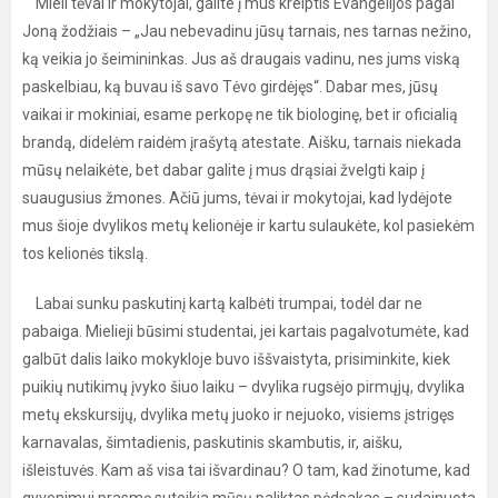
Mieli tėvai ir mokytojai, galite į mus kreiptis Evangelijos pagal
Joną žodžiais – „Jau nebevadinu jūsų tarnais, nes tarnas nežino,
ką veikia jo šeimininkas. Jus aš draugais vadinu, nes jums viską
paskelbiau, ką buvau iš savo Tėvo girdėjęs“. Dabar mes, jūsų
vaikai ir mokiniai, esame perkopę ne tik biologinę, bet ir oficialią
brandą, didelėm raidėm įrašytą atestate. Aišku, tarnais niekada
mūsų nelaikėte, bet dabar galite į mus drąsiai žvelgti kaip į
suaugusius žmones. Ačiū jums, tėvai ir mokytojai, kad lydėjote
mus šioje dvylikos metų kelionėje ir kartu sulaukėte, kol pasiekėm
tos kelionės tikslą.
Labai sunku paskutinį kartą kalbėti trumpai, todėl dar ne
pabaiga. Mielieji būsimi studentai, jei kartais pagalvotumėte, kad
galbūt dalis laiko mokykloje buvo iššvaistyta, prisiminkite, kiek
puikių nutikimų įvyko šiuo laiku – dvylika rugsėjo pirmųjų, dvylika
metų ekskursijų, dvylika metų juoko ir nejuoko, visiems įstrigęs
karnavalas, šimtadienis, paskutinis skambutis, ir, aišku,
išleistuvės. Kam aš visa tai išvardinau? O tam, kad žinotume, kad