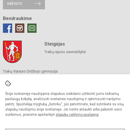
RAŠYKITE
Bendraukime
Steigėjas
Trakų rajono savivaldybė
Trakų Vytauto Didžiojo gimnazija
Savivaldybės biudžetinė įstaiga
Birutės g. 48, 21114 Trakai
Tel.
+37052855676
El. p.
rastine@vtdz.trakai.lm.lt
Šioje svetainėje naudojame slapukus siekdami užtikrinti jums teikiamų
Duomenys kaupiami ir saugomi
paslaugų kokybę, analizuoti svetainės naudojimą ir optimizuoti naršymo
Juridinių asmenų registre
patirtį. Spustelėję mygtuką „Sutinku“, jūs patvirtinate, kad sutinkate su visų
Įmonės kodas 190667368
slapukų naudojimu šioje svetainėje. Jei norite atšaukti arba pakeisti savo
sutikimus, prašome apsilankyti
slapukų valdymo puslapyje
.
© 2021. Trakų Vytauto Didžiojo gimnazija. Visos teisės saugomos.