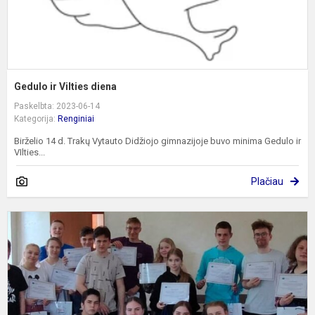
Gedulo ir Vilties diena
Paskelbta: 2023-06-14
Kategorija:
Renginiai
Birželio 14 d. Trakų Vytauto Didžiojo gimnazijoje buvo minima Gedulo ir
VIlties...
Plačiau
M
m
k
į
L
i