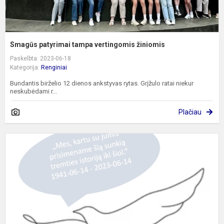
Smagūs patyrimai tampa vertingomis žiniomis
Paskelbta: 2023-06-18
Kategorija:
Renginiai
Bundantis birželio 12 dienos ankstyvas rytas. Grįžulo ratai niekur
neskubėdami r...
Plačiau
G
ir
V
d