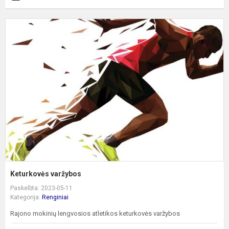
K
v
Keturkovės varžybos
Paskelbta: 2023-05-11
Kategorija:
Renginiai
Rajono mokinių lengvosios atletikos keturkovės varžybos