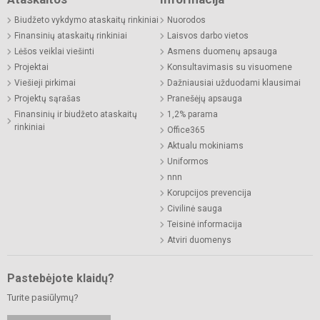
Biudžeto vykdymo ataskaitų rinkiniai
Nuorodos
Finansinių ataskaitų rinkiniai
Laisvos darbo vietos
Lėšos veiklai viešinti
Asmens duomenų apsauga
Projektai
Konsultavimasis su visuomene
Viešieji pirkimai
Dažniausiai užduodami klausimai
Projektų sąrašas
Pranešėjų apsauga
Finansinių ir biudžeto ataskaitų
1,2% parama
rinkiniai
Office365
Aktualu mokiniams
Uniformos
nnn
Korupcijos prevencija
Civilinė sauga
Teisinė informacija
Atviri duomenys
Pastebėjote klaidų?
Turite pasiūlymų?