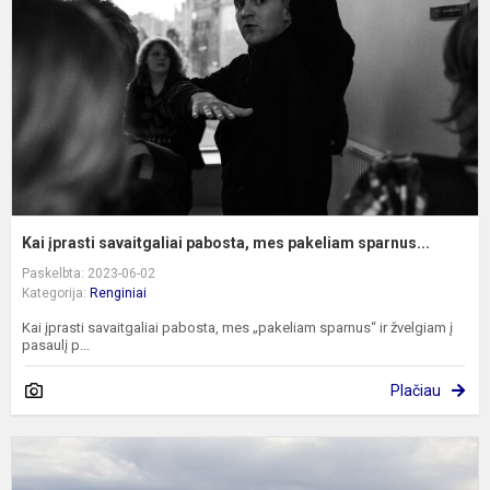
p
m
p
s
Kai įprasti savaitgaliai pabosta, mes pakeliam sparnus...
Paskelbta: 2023-06-02
Kategorija:
Renginiai
Kai įprasti savaitgaliai pabosta, mes „pakeliam sparnus“ ir žvelgiam į
pasaulį p...
Plačiau
K
ik