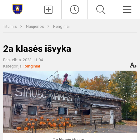
Paieška
Men
Titulinis
Naujienos
Renginiai
2a klasės išvyka
Paskelbta: 2023-11-04
Kategorija:
Renginiai