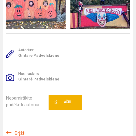
Autorius:
Gintarė Padvelskienė
Nuotraukos:
Gintarė Padvelskienė
Nepamirškite
12
AČIŪ
padėkoti autoriui
Grįžti