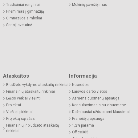
Tradiciniai renginiai
Mokinių pavėžėjimas
Priėmimas į gimnaziją
Gimnazijos simboliai
Senoji svetainė
Ataskaitos
Informacija
Biudžeto vykdymo ataskaitų rinkiniai
Nuorodos
Finansinių ataskaitų rinkiniai
Laisvos darbo vietos
Lėšos veiklai viešinti
Asmens duomenų apsauga
Projektai
Konsultavimasis su visuomene
Viešieji pirkimai
Dažniausiai užduodami klausimai
Projektų sąrašas
Pranešėjų apsauga
Finansinių ir biudžeto ataskaitų
1,2% parama
rinkiniai
Office365