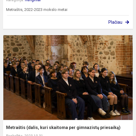
Kategorija:
Renginiai
Metraštis, 2022-2023 mokslo metai
Plačiau
M
(
k
s
p
g
p
Metraštis (dalis, kuri skaitoma per gimnazistų priesaiką)
Paskelbta: 2023-10-31