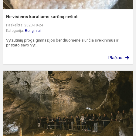
Ne visiems karaliams karūną nešiot
Paskelbta: 2023-10-24
Kategorija:
Renginiai
Vytautinių proga gimnazijos bendruomenė siunčia sveikinimus ir
pristato savo Vyt...
Plačiau
K
į
S