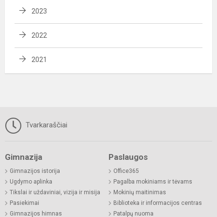
2023
2022
2021
Tvarkaraščiai
Gimnazija
Paslaugos
Gimnazijos istorija
Office365
Ugdymo aplinka
Pagalba mokiniams ir tėvams
Tikslai ir uždaviniai, vizija ir misija
Mokinių maitinimas
Pasiekimai
Biblioteka ir informacijos centras
Gimnazijos himnas
Patalpų nuoma