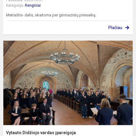
Kategorija:
Renginiai
Metraštis- dalis, skaitoma per gimnazistų priesaiką.
Plačiau
V
D
v
į
Vytauto Didžiojo vardas įpareigoja