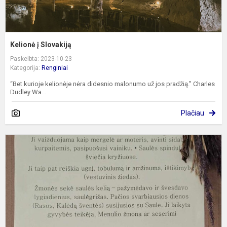
Kelionė į Slovakiją
Paskelbta: 2023-10-23
Kategorija:
Renginiai
“Bet kurioje kelionėje nėra didesnio malonumo už jos pradžią.” Charles
Dudley Wa...
Plačiau
P
"
ž
ir
s