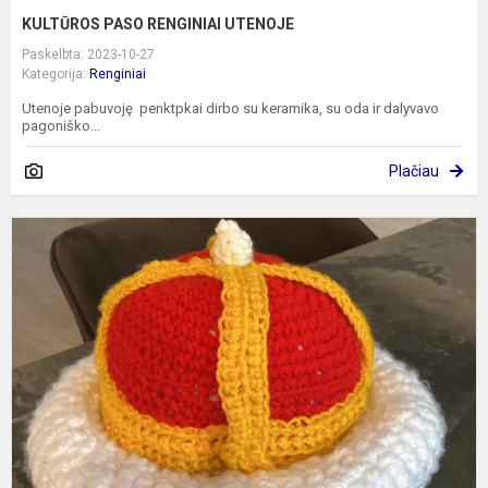
KULTŪROS PASO RENGINIAI UTENOJE
Paskelbta: 2023-10-27
Kategorija:
Renginiai
Utenoje pabuvoję penktpkai dirbo su keramika, su oda ir dalyvavo
pagoniško...
Plačiau
N
v
k
k
n