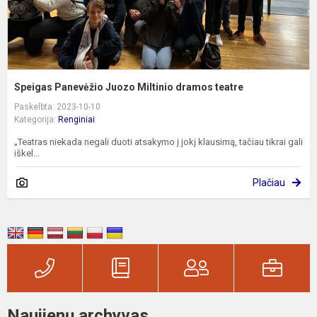
Speigas Panevėžio Juozo Miltinio dramos teatre
Paskelbta: 2023-10-10
Kategorija:
Renginiai
„Teatras niekada negali duoti atsakymo į jokį klausimą, tačiau tikrai gali
iškel...
Plačiau
Naujienų archyvas