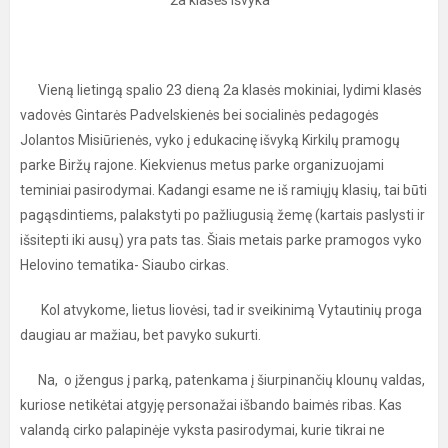
2a klasės išvyka
Vieną lietingą spalio 23 dieną 2a klasės mokiniai, lydimi klasės
vadovės Gintarės Padvelskienės bei socialinės pedagogės
Jolantos Misiūrienės, vyko į edukacinę išvyką Kirkilų pramogų
parke Biržų rajone. Kiekvienus metus parke organizuojami
teminiai pasirodymai. Kadangi esame ne iš ramiųjų klasių, tai būti
pagąsdintiems, palakstyti po pažliugusią žemę (kartais paslysti ir
išsitepti iki ausų) yra pats tas. Šiais metais parke pramogos vyko
Helovino tematika- Siaubo cirkas.
Kol atvykome, lietus liovėsi, tad ir sveikinimą Vytautinių proga
daugiau ar mažiau, bet pavyko sukurti.
Na, o įžengus į parką, patenkama į šiurpinančių klounų valdas,
kuriose netikėtai atgyję personažai išbando baimės ribas. Kas
valandą cirko palapinėje vyksta pasirodymai, kurie tikrai ne