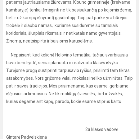
patiems jautriausiams žiūrovams. Klouno grimerinėje (kreivame
kambaryje) tenka išmėginti ne tik besisukančią po kojomis žemę,
bet ir už kampų išnyrantį gąsdintoją. Taip pat parke yra būrėjos
trobelė ir siaubo namas, kuriame susidūrėme su tamsiais
koridoriais, šiurpiais riksmais ir netikėtais namo gyventojais.
Žinoma, neatsispirta ir baisioms karuselėms.
Nepaisant, kad kelionė Helovino tematika, tačiau svarbiausia
buvo bendrystė, seniai planuota ir realizuota klasės išvyka.
Turėjome progą sustiprinti tarpusavio ryšius, prisiimti tam tikras
atsakomybes. Nors grįžome vėlai, mokslasi neliko užmirštas. Taip
pat ir savos tradicijos. Mes prisimename, kas esame, gerbiame
išėjusius artimuosius. Ne tik moliūgų švieselės, bet ir žvakės,
kurias degame ant kapų, parodo, kokie esame stiprūs kartu.
2a klasės vadovė
Gintarė Padvelskienė