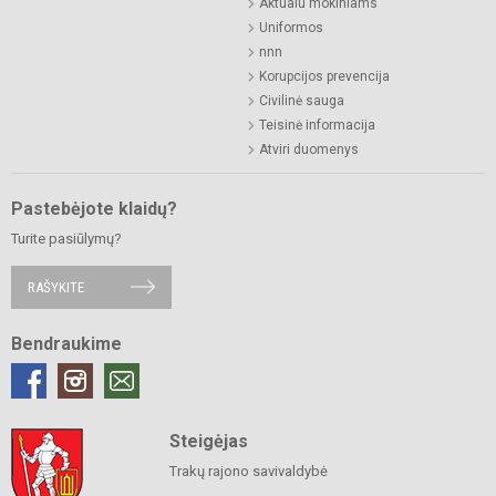
Aktualu mokiniams
Uniformos
nnn
Korupcijos prevencija
Civilinė sauga
Teisinė informacija
Atviri duomenys
Pastebėjote klaidų?
Turite pasiūlymų?
RAŠYKITE
Bendraukime
Steigėjas
Trakų rajono savivaldybė