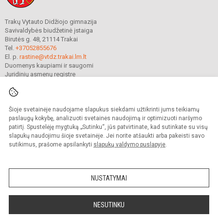
Trakų Vytauto Didžiojo gimnazija
Savivaldybės biudžetinė įstaiga
Birutės g. 48, 21114 Trakai
Tel.
+37052855676
El. p.
rastine@vtdz.trakai.lm.lt
Duomenys kaupiami ir saugomi
Juridinių asmenų registre
Įmonės kodas 190667368
Šioje svetainėje naudojame slapukus siekdami užtikrinti jums teikiamų
© 2021. Trakų Vytauto Didžiojo gimnazija. Visos teisės saugomos.
paslaugų kokybę, analizuoti svetainės naudojimą ir optimizuoti naršymo
Kopijuoti turinį be raštiško gimnazijos sutikimo griežtai draudžiama.
patirtį. Spustelėję mygtuką „Sutinku“, jūs patvirtinate, kad sutinkate su visų
slapukų naudojimu šioje svetainėje. Jei norite atšaukti arba pakeisti savo
Prieinamumo paraiška
Slapukų valdymas
sutikimus, prašome apsilankyti
slapukų valdymo puslapyje
.
Mes kuriame mokykloms
SVETAINESMOKYKLOMS.LT
NUSTATYMAI
NESUTINKU