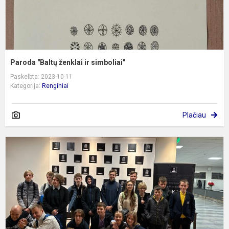
Paroda "Baltų ženklai ir simboliai"
Paskelbta: 2023-10-11
Kategorija:
Renginiai
Plačiau
S
P
J
M
d
t