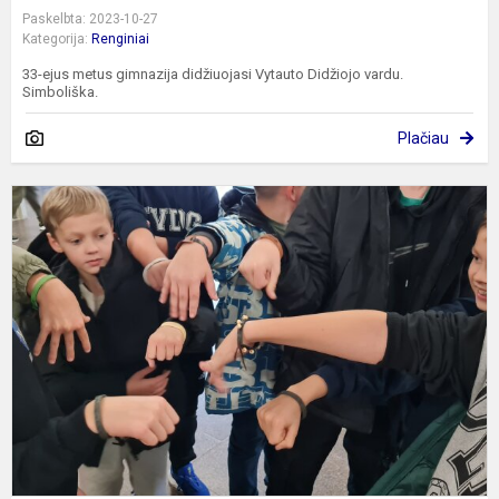
Paskelbta: 2023-10-27
Kategorija:
Renginiai
33-ejus metus gimnazija didžiuojasi Vytauto Didžiojo vardu.
Simboliška.
Plačiau
K
P
R
U